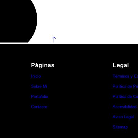
Páginas
Legal
Inicio
Términos y C
Sobre Mi
Política de Pr
Portafolio
Política de C
Contacto
Accesibilidad
Aviso Legal
Sitemap