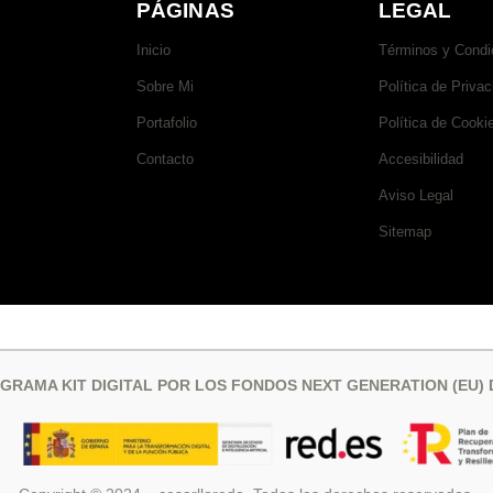
PÁGINAS
LEGAL
Inicio
Términos y Condi
Sobre Mi
Política de Privac
Portafolio
Política de Cooki
Contacto
Accesibilidad
Aviso Legal
Sitemap
GRAMA KIT DIGITAL POR LOS FONDOS NEXT GENERATION (EU)