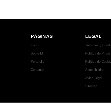
PÁGINAS
LEGAL
Inicio
Términos y Condi
Sobre Mi
Política de Privac
Portafolio
Política de Cooki
Contacto
Accesibilidad
Aviso Legal
Sitemap