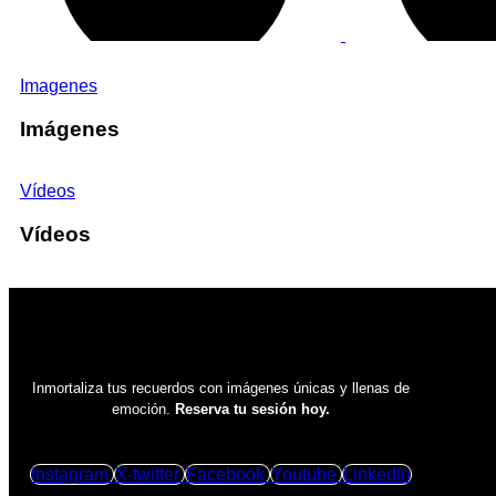
Imagenes
Imágenes
Vídeos
Vídeos
Inmortaliza tus recuerdos con imágenes únicas y llenas de
emoción.
Reserva tu sesión hoy.
Instagram
X-twitter
Facebook
Youtube
Linkedin