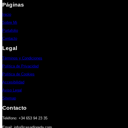
Páginas
Inicio
Sobre Mi
Portafolio
Contacto
Legal
Términos y Condiciones
Política de Privacidad
Política de Cookies
Accesibilidad
Aviso Legal
Sitemap
Contacto
Teléfono: +34 653 94 23 35
Email: info@cesarlloreda.com