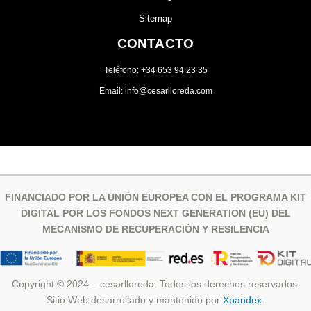
Sitemap
CONTACTO
Teléfono: +34 653 94 23 35
Email: info@cesarlloreda.com
FINANCIADO POR LA UNIÓN EUROPEA CON EL PROGRAMA KIT
DIGITAL POR LOS FONDOS NEXT GENERATION (EU) DEL
MECANISMO DE RECUPERACIÓN Y RESILENCIA
Copyright © 2024 – cesarlloreda. Todos los derechos reservados.
Sitio Web desarrollado y mantenido por
Xpandex
.