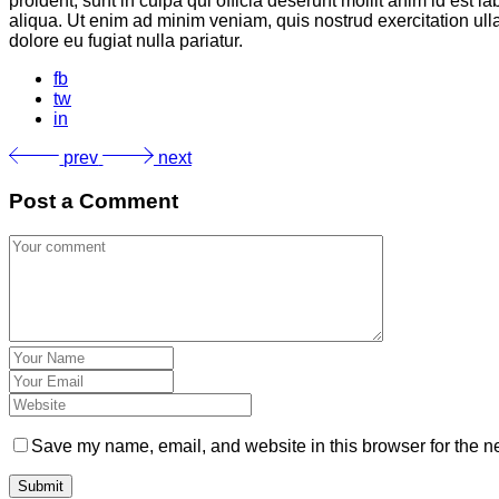
proident, sunt in culpa qui officia deserunt mollit anim id est
aliqua. Ut enim ad minim veniam, quis nostrud exercitation ulla
dolore eu fugiat nulla pariatur.
fb
tw
in
prev
next
Post a Comment
Save my name, email, and website in this browser for the n
Submit