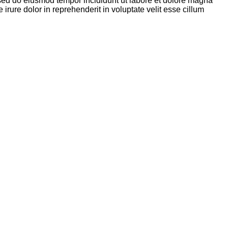
t, sed do eiusmod tempor incididunt ut labore et dolore magna
rure dolor in reprehenderit in voluptate velit esse cillum