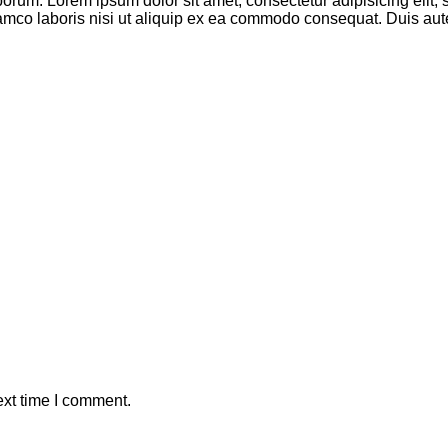
 laborum. Lorem ipsum dolor sit amet, consectetur adipisicing eli
mco laboris nisi ut aliquip ex ea commodo consequat. Duis aute i
ext time I comment.