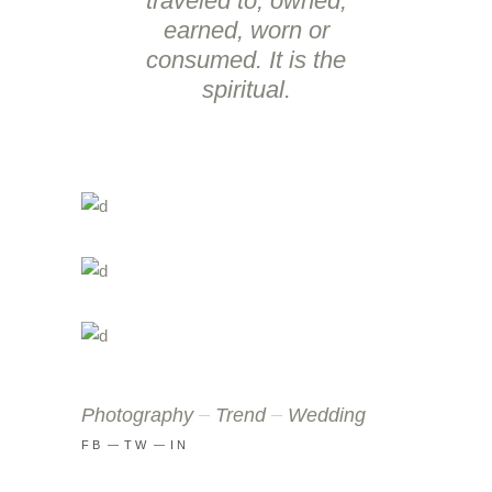
traveled to, owned,
earned, worn or
consumed. It is the
spiritual.
Photography
Trend
Wedding
FB
TW
IN