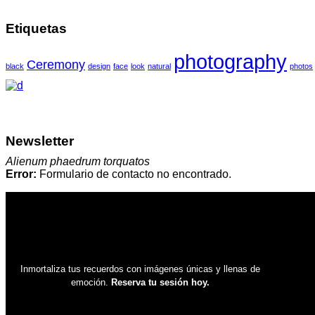
Etiquetas
photography
Ceremony
black
design
face
look
natural
photos
Newsletter
Alienum phaedrum torquatos
Error:
Formulario de contacto no encontrado.
Inmortaliza tus recuerdos con imágenes únicas y llenas de
emoción.
Reserva tu sesión hoy.