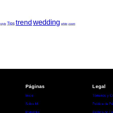
wedding
trend
Tips
style
white
zoom
Páginas
Legal
Inicio
Términos y C
Sobre Mi
Política de Pr
Portafolio
Política de C