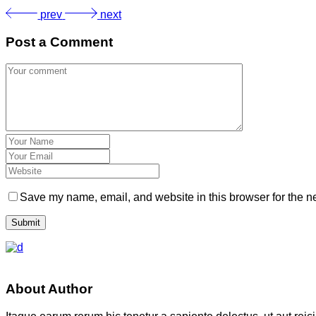
prev
next
Post a Comment
Save my name, email, and website in this browser for the n
Submit
About Author