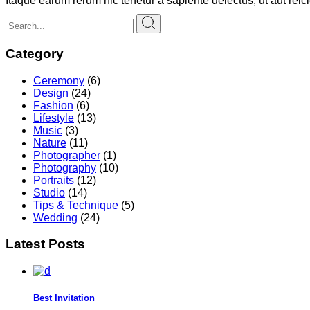
Itaque earum rerum hic tenetur a sapiente delectus, ut aut rei
Category
Ceremony
(6)
Design
(24)
Fashion
(6)
Lifestyle
(13)
Music
(3)
Nature
(11)
Photographer
(1)
Photography
(10)
Portraits
(12)
Studio
(14)
Tips & Technique
(5)
Wedding
(24)
Latest Posts
Best Invitation