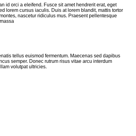
san id orci a eleifend. Fusce sit amet hendrerit erat, eget
orem cursus iaculis. Duis at lorem blandit, mattis tortor
t montes, nascetur ridiculus mus. Praesent pellentesque
d massa
 venenatis tellus euismod fermentum. Maecenas sed dapibus
rhoncus semper. Donec rutrum risus vitae arcu interdum
am volutpat ultricies.