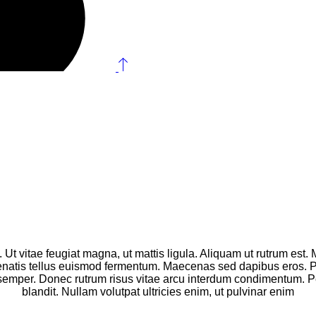
 Ut vitae feugiat magna, ut mattis ligula. Aliquam ut rutrum est.
nenatis tellus euismod fermentum. Maecenas sed dapibus eros. Pha
s semper. Donec rutrum risus vitae arcu interdum condimentum. Pe
blandit. Nullam volutpat ultricies enim, ut pulvinar enim