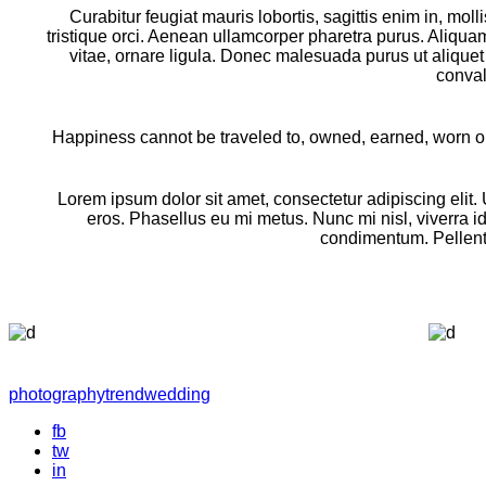
Curabitur feugiat mauris lobortis, sagittis enim in, molli
tristique orci. Aenean ullamcorper pharetra purus. Aliqu
vitae, ornare ligula. Donec malesuada purus ut aliquet
conval
Happiness cannot be traveled to, owned, earned, worn or 
Lorem ipsum dolor sit amet, consectetur adipiscing elit.
eros. Phasellus eu mi metus. Nunc mi nisl, viverra id
condimentum. Pellente
photography
trend
wedding
fb
tw
in