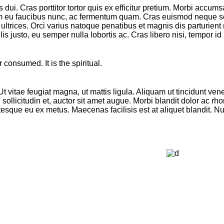
s dui. Cras porttitor tortor quis ex efficitur pretium. Morbi accum
am eu faucibus nunc, ac fermentum quam. Cras euismod neque sed l
 ultrices. Orci varius natoque penatibus et magnis dis parturien
lis justo, eu semper nulla lobortis ac. Cras libero nisi, tempor i
consumed. It is the spiritual.
 Ut vitae feugiat magna, ut mattis ligula. Aliquam ut tincidunt
 sollicitudin et, auctor sit amet augue. Morbi blandit dolor ac 
sque eu ex metus. Maecenas facilisis est at aliquet blandit. Null