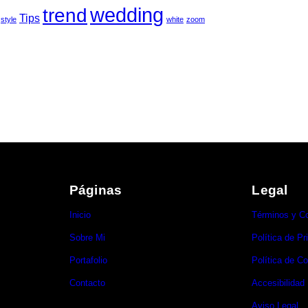
wedding
trend
Tips
style
white
zoom
Páginas
Legal
Inicio
Términos y C
Sobre Mi
Política de Pr
Portafolio
Política de C
Contacto
Accesibilidad
Aviso Legal