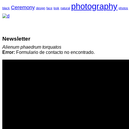
photography
Ceremony
black
design
face
look
natural
photos
Newsletter
Alienum phaedrum torquatos
Error:
Formulario de contacto no encontrado.