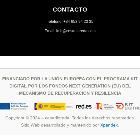
CONTACTO
Teléfono: +34 653 94 23 35
Email: info@cesarlloreda.com
FINANCIADO POR LA UNIÓN EUROPEA CON EL PROGRAMA KIT
DIGITAL POR LOS FONDOS NEXT GENERATION (EU) DEL
MECANISMO DE RECUPERACIÓN Y RESILENCIA
Copyright © 2024 – cesarlloreda. Todos los derechos reservados.
Sitio Web desarrollado y mantenido por
Xpandex
.