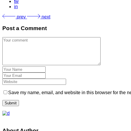
tw
in
prev
next
Post a Comment
Save my name, email, and website in this browser for the n
Submit
About Author