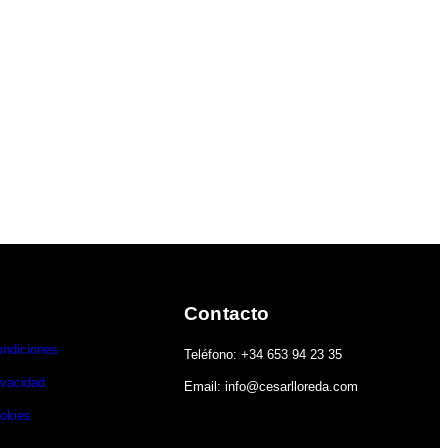
Contacto
ondiciones
Teléfono: +34 653 94 23 35
ivacidad
Email: info@cesarlloreda.com
ookies