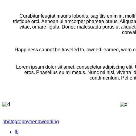
Curabitur feugiat mauris lobortis, sagittis enim in, molli
tristique orci. Aenean ullamcorper pharetra purus. Aliqu
vitae, ornare ligula. Donec malesuada purus ut aliquet
conval
Happiness cannot be traveled to, owned, earned, worn or 
Lorem ipsum dolor sit amet, consectetur adipiscing elit.
eros. Phasellus eu mi metus. Nunc mi nisl, viverra id
condimentum. Pellente
photography
trend
wedding
fb