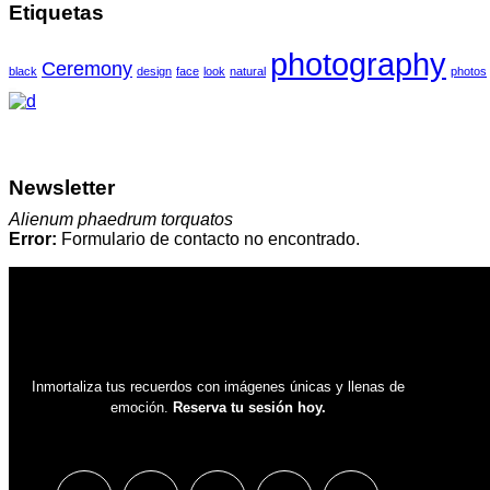
Etiquetas
photography
Ceremony
black
design
face
look
natural
photos
Newsletter
Alienum phaedrum torquatos
Error:
Formulario de contacto no encontrado.
Inmortaliza tus recuerdos con imágenes únicas y llenas de
emoción.
Reserva tu sesión hoy.