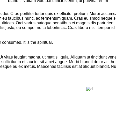
blandit. Nullam volutpat ultricies enim, ut pulvinar enim
s dui. Cras porttitor tortor quis ex efficitur pretium. Morbi accum
am eu faucibus nunc, ac fermentum quam. Cras euismod neque sed l
 ultrices. Orci varius natoque penatibus et magnis dis parturien
lis justo, eu semper nulla lobortis ac. Cras libero nisi, tempor i
consumed. It is the spiritual.
 Ut vitae feugiat magna, ut mattis ligula. Aliquam ut tincidunt
 sollicitudin et, auctor sit amet augue. Morbi blandit dolor ac 
sque eu ex metus. Maecenas facilisis est at aliquet blandit. Null