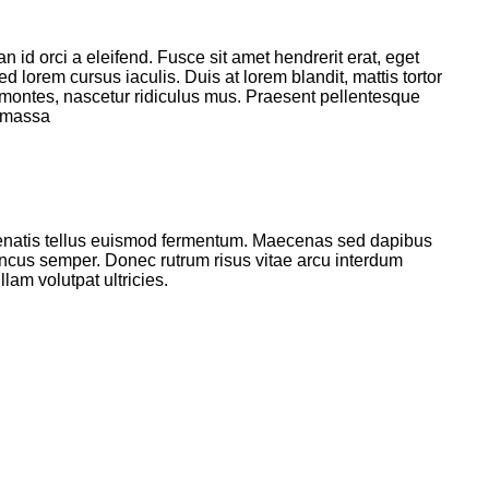
san id orci a eleifend. Fusce sit amet hendrerit erat, eget
orem cursus iaculis. Duis at lorem blandit, mattis tortor
t montes, nascetur ridiculus mus. Praesent pellentesque
d massa
 venenatis tellus euismod fermentum. Maecenas sed dapibus
rhoncus semper. Donec rutrum risus vitae arcu interdum
am volutpat ultricies.