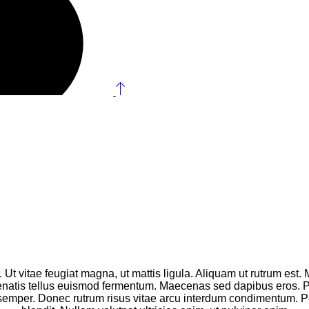
 Ut vitae feugiat magna, ut mattis ligula. Aliquam ut rutrum est.
nenatis tellus euismod fermentum. Maecenas sed dapibus eros. Pha
s semper. Donec rutrum risus vitae arcu interdum condimentum. Pe