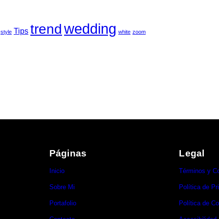
wedding
trend
Tips
style
white
zoom
Páginas
Legal
Inicio
Términos y C
Sobre Mi
Política de Pr
Portafolio
Política de C