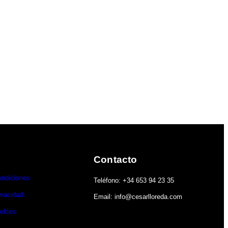
Contacto
ondiciones
Teléfono: +34 653 94 23 35
ivacidad
Email: info@cesarlloreda.com
ookies