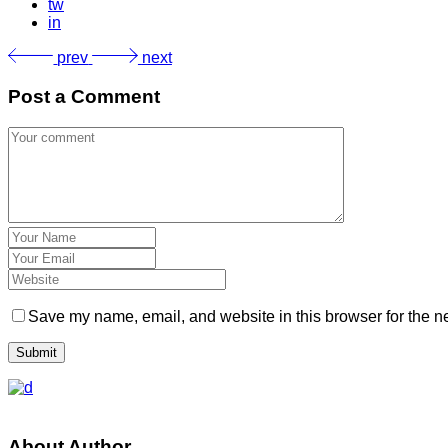
tw
in
prev
next
Post a Comment
Save my name, email, and website in this browser for the n
Submit
About Author