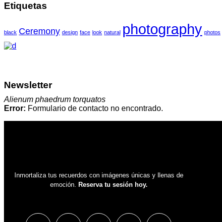
Etiquetas
photography
Ceremony
black
design
face
look
natural
photos
Newsletter
Alienum phaedrum torquatos
Error:
Formulario de contacto no encontrado.
Inmortaliza tus recuerdos con imágenes únicas y llenas de
emoción.
Reserva tu sesión hoy.