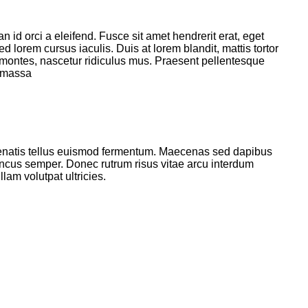
san id orci a eleifend. Fusce sit amet hendrerit erat, eget
orem cursus iaculis. Duis at lorem blandit, mattis tortor
t montes, nascetur ridiculus mus. Praesent pellentesque
d massa
 venenatis tellus euismod fermentum. Maecenas sed dapibus
rhoncus semper. Donec rutrum risus vitae arcu interdum
am volutpat ultricies.