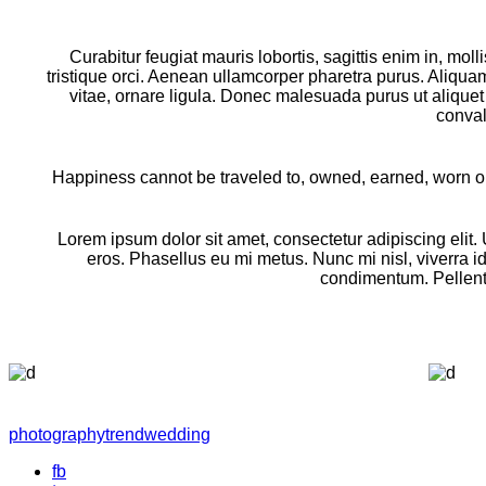
Curabitur feugiat mauris lobortis, sagittis enim in, molli
tristique orci. Aenean ullamcorper pharetra purus. Aliqu
vitae, ornare ligula. Donec malesuada purus ut aliquet
conval
Happiness cannot be traveled to, owned, earned, worn or 
Lorem ipsum dolor sit amet, consectetur adipiscing elit.
eros. Phasellus eu mi metus. Nunc mi nisl, viverra id
condimentum. Pellente
photography
trend
wedding
fb