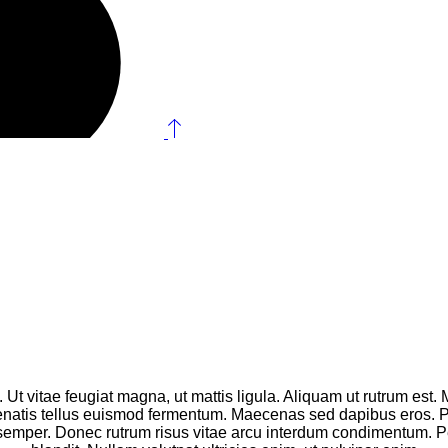
 Ut vitae feugiat magna, ut mattis ligula. Aliquam ut rutrum est.
nenatis tellus euismod fermentum. Maecenas sed dapibus eros. Pha
s semper. Donec rutrum risus vitae arcu interdum condimentum. Pe