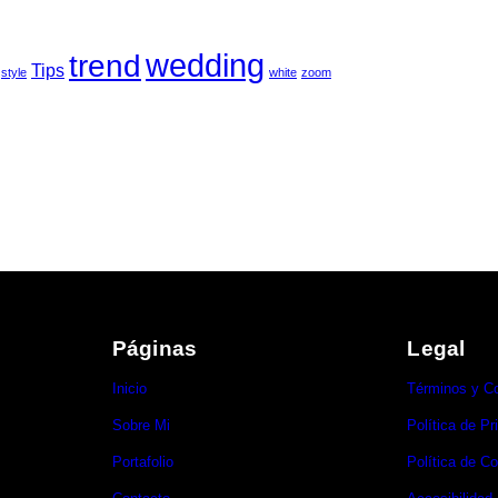
wedding
trend
Tips
style
white
zoom
Páginas
Legal
Inicio
Términos y C
Sobre Mi
Política de Pr
Portafolio
Política de C