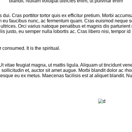
blandit. Nullam volutpat ultricies enim, ut pulvinar enim
s dui. Cras porttitor tortor quis ex efficitur pretium. Morbi accum
am eu faucibus nunc, ac fermentum quam. Cras euismod neque sed l
 ultrices. Orci varius natoque penatibus et magnis dis parturien
lis justo, eu semper nulla lobortis ac. Cras libero nisi, tempor i
consumed. It is the spiritual.
 Ut vitae feugiat magna, ut mattis ligula. Aliquam ut tincidunt
 sollicitudin et, auctor sit amet augue. Morbi blandit dolor ac 
sque eu ex metus. Maecenas facilisis est at aliquet blandit. Null