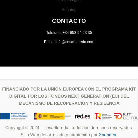
Sitemap
CONTACTO
Teléfono: +34 653 94 23 35
Email: info@cesarlloreda.com
FINANCIADO POR LA UNIÓN EUROPEA CON EL PROGRAMA KIT
DIGITAL POR LOS FONDOS NEXT GENERATION (EU) DEL
MECANISMO DE RECUPERACIÓN Y RESILENCIA
Copyright © 2024 – cesarlloreda. Todos los derechos reservados.
Sitio Web desarrollado y mantenido por
Xpandex
.