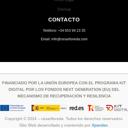
Sitemap
CONTACTO
Teléfono: +34 653 94 23 35
Email: info@cesarlloreda.com
FINANCIADO POR LA UNIÓN EUROPEA CON EL PROGRAMA KIT
DIGITAL POR LOS FONDOS NEXT GENERATION (EU) DEL
MECANISMO DE RECUPERACIÓN Y RESILENCIA
Copyright © 2024 – cesarlloreda. Todos los derechos reservados.
Sitio Web desarrollado y mantenido por
Xpandex
.